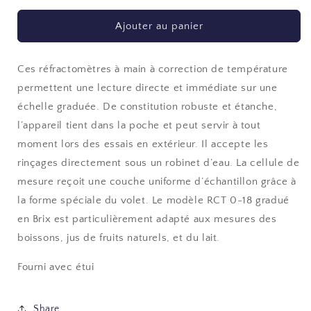
quantité
quantité
de
de
Ajouter au panier
Réfractomètre
Réfractomètre
RCT
RCT
0-
0-
Ces réfractomètres à main à correction de température
18%
18%
permettent une lecture directe et immédiate sur une
Brix
Brix
échelle graduée. De constitution robuste et étanche,
l’appareil tient dans la poche et peut servir à tout
moment lors des essais en extérieur. Il accepte les
rinçages directement sous un robinet d’eau. La cellule de
mesure reçoit une couche uniforme d’échantillon grâce à
la forme spéciale du volet. Le modèle RCT 0-18 gradué
en Brix est particulièrement adapté aux mesures des
boissons, jus de fruits naturels, et du lait.
Fourni avec étui
Share