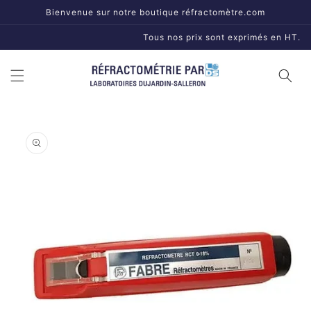
et
Bienvenue sur notre boutique réfractomètre.com
passer
au
Tous nos prix sont exprimés en HT.
contenu
Passer aux
informations
produits